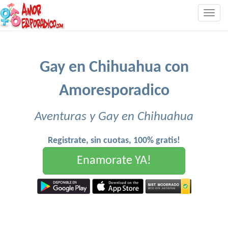
Togg
navig
Gay en Chihuahua con
Amoresporadico
Aventuras y Gay en Chihuahua
Registrate, sin cuotas, 100% gratis!
Enamorate YA!