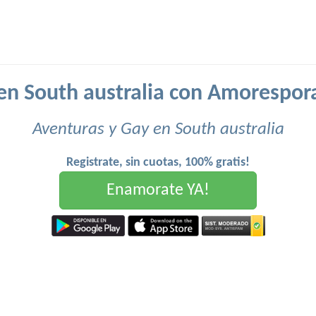
en South australia con Amorespor
Aventuras y Gay en South australia
Registrate, sin cuotas, 100% gratis!
Enamorate YA!