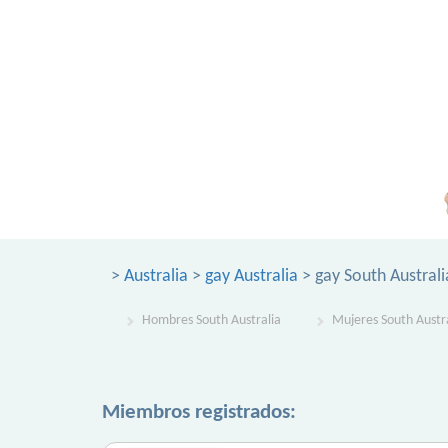
>
Australia
>
gay Australia
> gay South Australi
Hombres South Australia
Mujeres South Austr
Miembros registrados: