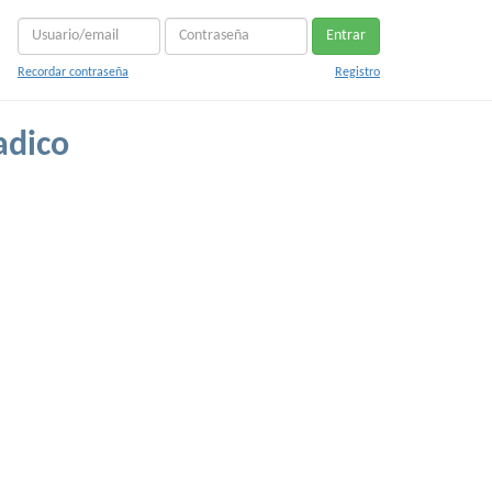
Entrar
Recordar contraseña
Registro
adico