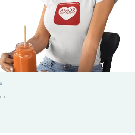
a
alia