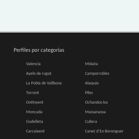
Perfiles por categorias
Valencia
Mislata
Ayelo de rugat
Camporrobles
La Pobla de Vallbona
Alaquàs
Torrent
Piles
Ontinyent
Ochandos los
Moncada
Massanassa
Godelleta
Cullera
Carcaixent
Canet d´En Berenguer