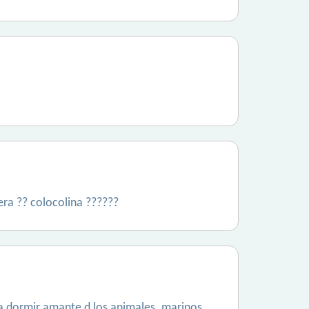
era ?? colocolina ??????
una dormir amante d los animales. marinos