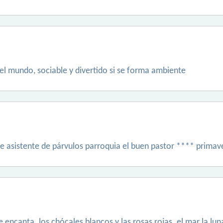
el mundo, sociable y divertido si se forma ambiente
le asistente de párvulos parroquia el buen pastor **** primav
e encanta. los chócales blancos y las rosas rojas. el mar la l