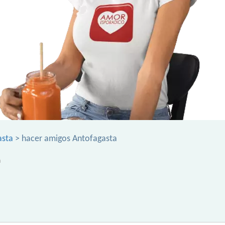
asta
> hacer amigos Antofagasta
a