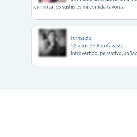
cariñosa los sushis es mi comida favorita
fernando
52 años de Antofagasta.
introvertido, pensativo, soñad