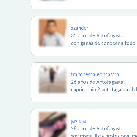
xzander
35 años de Antofagasta.
con ganas de conocer a todo 
franchescaleoncastro
26 años de Antofagasta.
capricornio ? antofagasta chi
javiera
28 años de Antofagasta.
soy maquillista profesional m