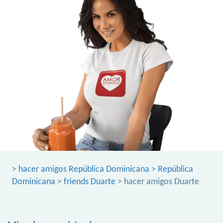
>
hacer amigos República Dominicana
>
República
Dominicana
>
friends Duarte
> hacer amigos Duarte