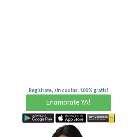
Registrate, sin cuotas, 100% gratis!
Enamorate YA!