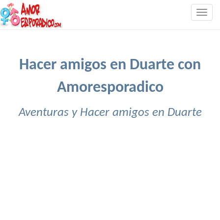
Togg
navig
Hacer amigos en Duarte con
Amoresporadico
Aventuras y Hacer amigos en Duarte