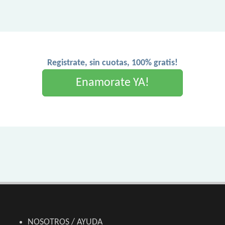
Registrate, sin cuotas, 100% gratis!
Enamorate YA!
NOSOTROS / AYUDA