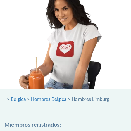
>
Bélgica
>
Hombres Bélgica
> Hombres Limburg
Miembros registrados: