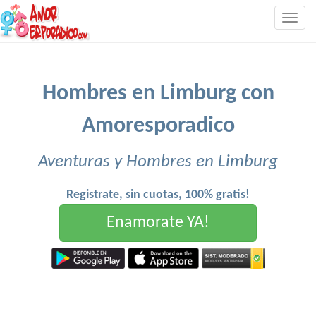
Togg
navig
Hombres en Limburg con
Amoresporadico
Aventuras y Hombres en Limburg
Registrate, sin cuotas, 100% gratis!
Enamorate YA!