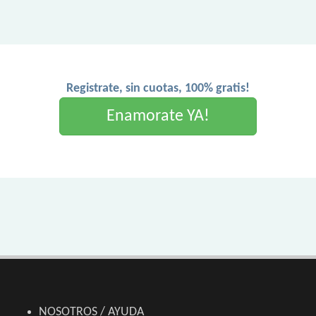
Registrate, sin cuotas, 100% gratis!
Enamorate YA!
NOSOTROS / AYUDA