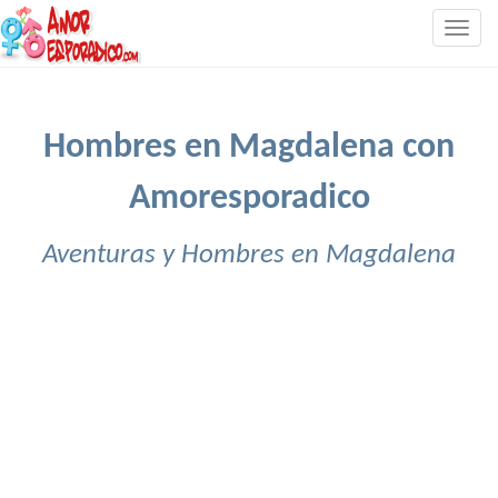
Togg
navig
Hombres en Magdalena con
Amoresporadico
Aventuras y Hombres en Magdalena