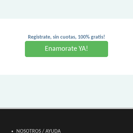
Registrate, sin cuotas, 100% gratis!
Enamorate YA!
NOSOTROS / AYUDA