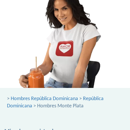
>
Hombres República Dominicana
>
República
Dominicana
> Hombres Monte Plata