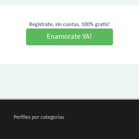
Registrate, sin cuotas, 100% gratis!
Enamorate YA!
Perfiles por categorias