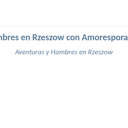
bres en Rzeszow con Amorespora
Aventuras y Hombres en Rzeszow