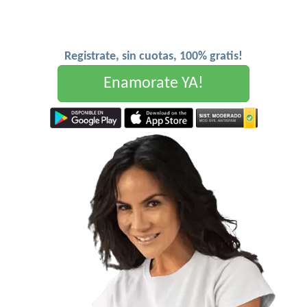
Registrate, sin cuotas, 100% gratis!
Enamorate YA!