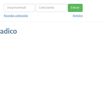
Entrar
Recordar contraseña
Registro
adico