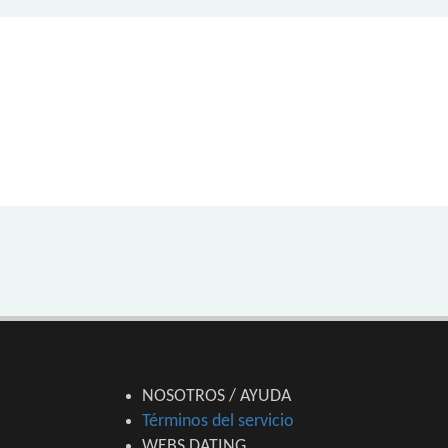
NOSOTROS / AYUDA
Términos del servicio
WEBS DATING