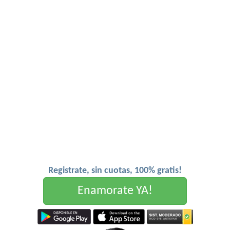
Registrate, sin cuotas, 100% gratis!
Enamorate YA!