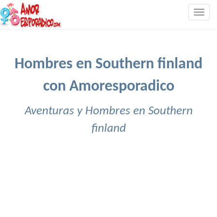
Togg
navig
Hombres en Southern finland
con Amoresporadico
Aventuras y Hombres en Southern
finland