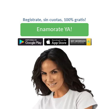
Registrate, sin cuotas, 100% gratis!
Enamorate YA!