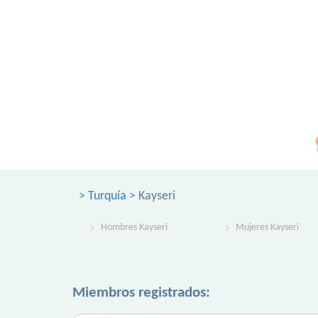
>
Turquía
> Kayseri
Hombres Kayseri
Mujeres Kayseri
Miembros registrados: