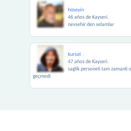
hüseyin
46 años de Kayseri.
nevsehir den selamlar
kursat
47 años de Kayseri.
saglik personeli tam zamanli 
geçmedi