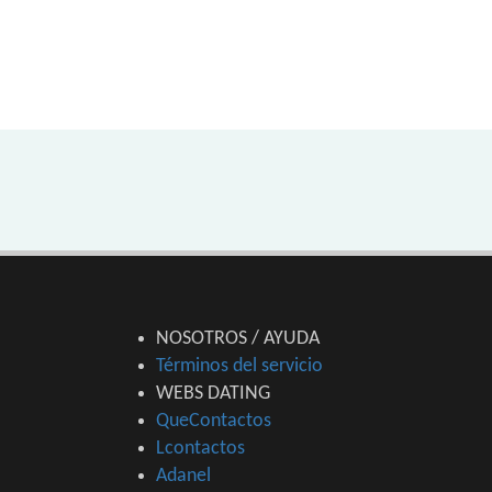
NOSOTROS / AYUDA
Términos del servicio
WEBS DATING
QueContactos
Lcontactos
Adanel