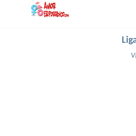
Lig
V