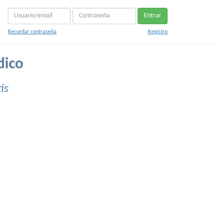
Entrar
Recordar contraseña
Registro
dico
is