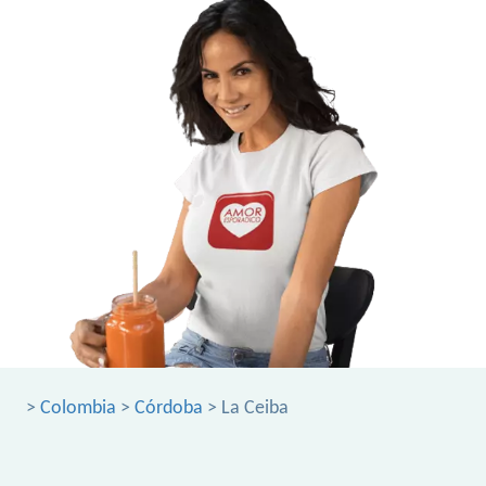
>
Colombia
>
Córdoba
> La Ceiba