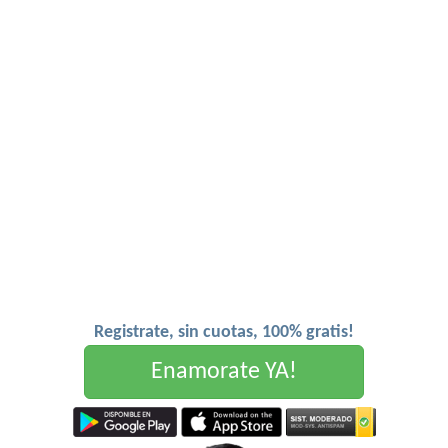
Registrate, sin cuotas, 100% gratis!
Enamorate YA!