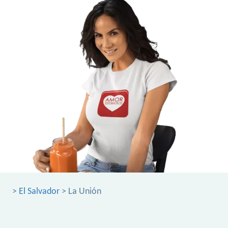
>
El Salvador
> La Unión