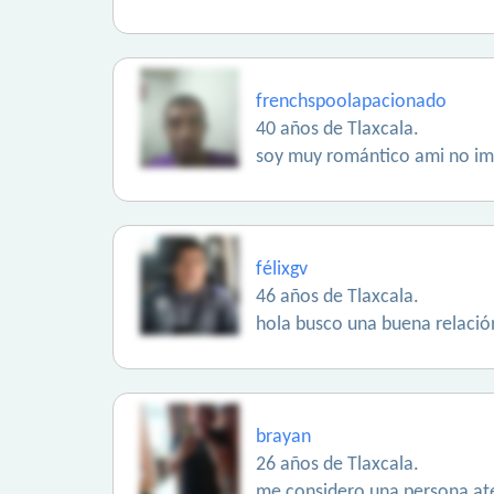
frenchspoolapacionado
40 años de Tlaxcala.
soy muy romántico ami no impo
félixgv
46 años de Tlaxcala.
hola busco una buena relació
brayan
26 años de Tlaxcala.
me considero una persona ate