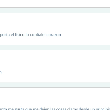
rta el físico lo cordialel corazon
n
nta me gusta que me dejen las cosas claras desde un principi