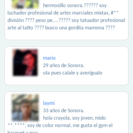
hermosillo sonora.?????? soy
luchador profesional de artes marciales mixtas, #**
división ???? peso pe....????? soy tatuador profesional
arte al tatto ???? busco una gordita mamona ????
mario
29 años de Sonora.
ola pues calale y averígualo
laymi
33 años de Sonora.
hola crayola, soy joven, mido
**.****, soy de color normal, me gusta el gym el