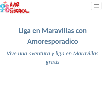
Togg
navig
Liga en Maravillas con
Amoresporadico
Vive una aventura y liga en Maravillas
gratis