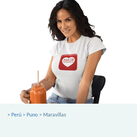
>
Perú
>
Puno
> Maravillas