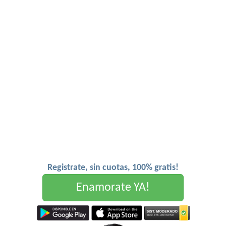
Registrate, sin cuotas, 100% gratis!
Enamorate YA!