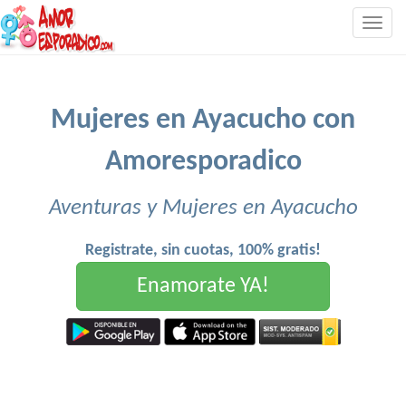
Togg
navig
Mujeres en Ayacucho con
Amoresporadico
Aventuras y Mujeres en Ayacucho
Registrate, sin cuotas, 100% gratis!
Enamorate YA!