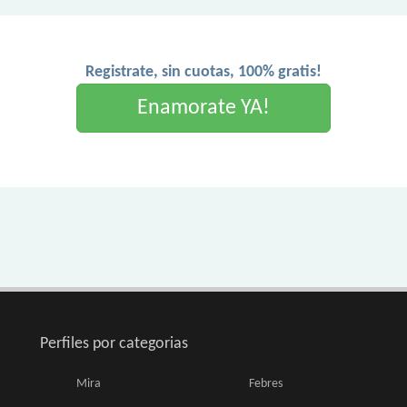
Registrate, sin cuotas, 100% gratis!
Enamorate YA!
Perfiles por categorias
Mira
Febres