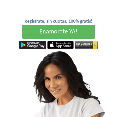
Registrate, sin cuotas, 100% gratis!
Enamorate YA!