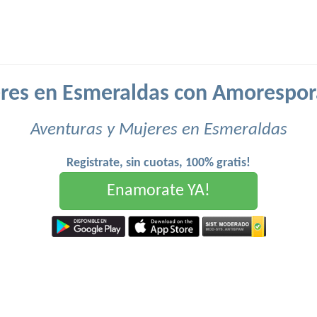
res en Esmeraldas con Amorespor
Aventuras y Mujeres en Esmeraldas
Registrate, sin cuotas, 100% gratis!
Enamorate YA!