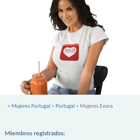
>
Mujeres Portugal
>
Portugal
> Mujeres Evora
Miembros registrados: