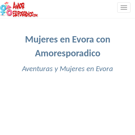
Togg
navig
Mujeres en Evora con
Amoresporadico
Aventuras y Mujeres en Evora