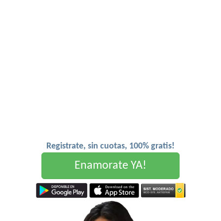
Registrate, sin cuotas, 100% gratis!
Enamorate YA!