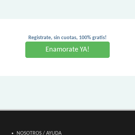
Registrate, sin cuotas, 100% gratis!
Enamorate YA!
NOSOTROS / AYUDA