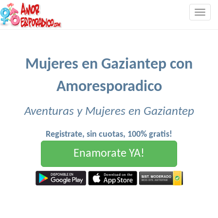
Togg
navig
Mujeres en Gaziantep con
Amoresporadico
Aventuras y Mujeres en Gaziantep
Registrate, sin cuotas, 100% gratis!
Enamorate YA!