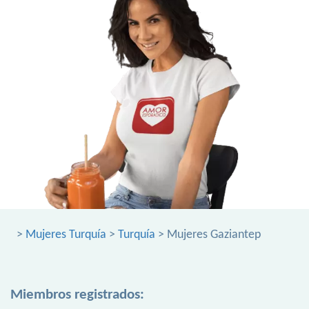
>
Mujeres Turquía
>
Turquía
> Mujeres Gaziantep
Miembros registrados: