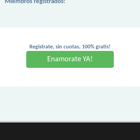
Miembros registrados:
Registrate, sin cuotas, 100% gratis!
Enamorate YA!