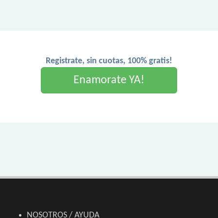
Registrate, sin cuotas, 100% gratis!
Enamorate YA!
NOSOTROS / AYUDA