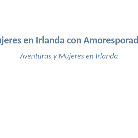
jeres en Irlanda con Amoresporad
Aventuras y Mujeres en Irlanda