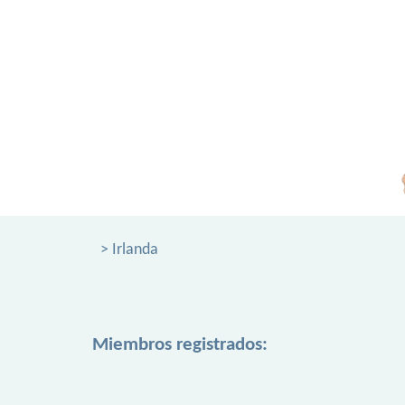
> Irlanda
Miembros registrados: