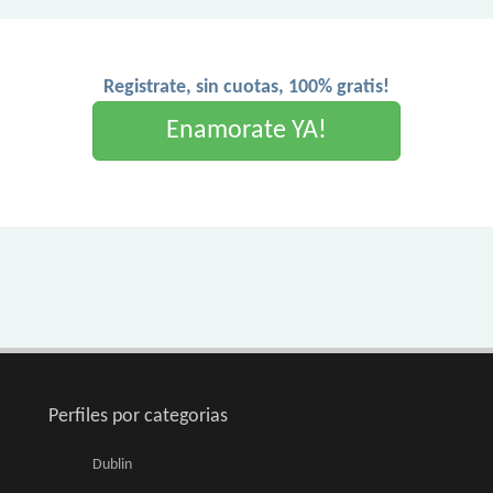
Registrate, sin cuotas, 100% gratis!
Enamorate YA!
Perfiles por categorias
Dublin