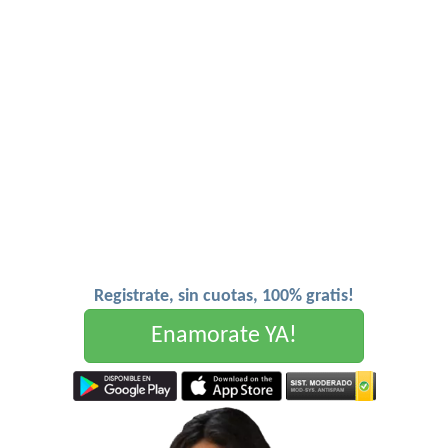
Registrate, sin cuotas, 100% gratis!
Enamorate YA!