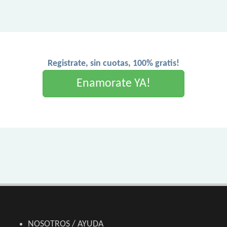
Registrate, sin cuotas, 100% gratis!
Enamorate YA!
NOSOTROS / AYUDA