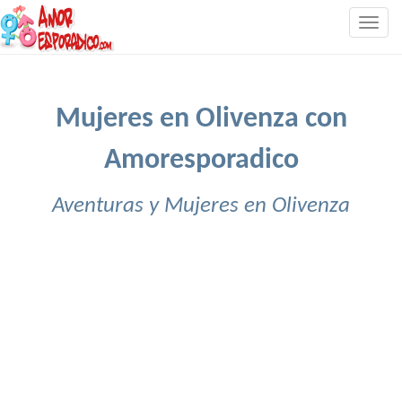
Togg
navig
Mujeres en Olivenza con
Amoresporadico
Aventuras y Mujeres en Olivenza