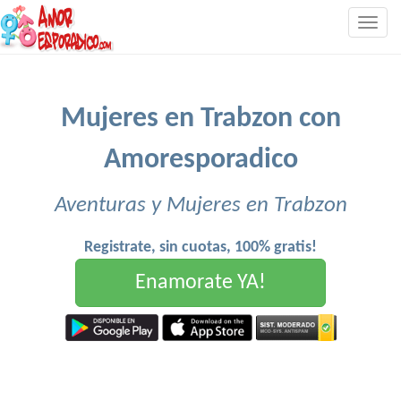
Togg
navig
Mujeres en Trabzon con
Amoresporadico
Aventuras y Mujeres en Trabzon
Registrate, sin cuotas, 100% gratis!
Enamorate YA!