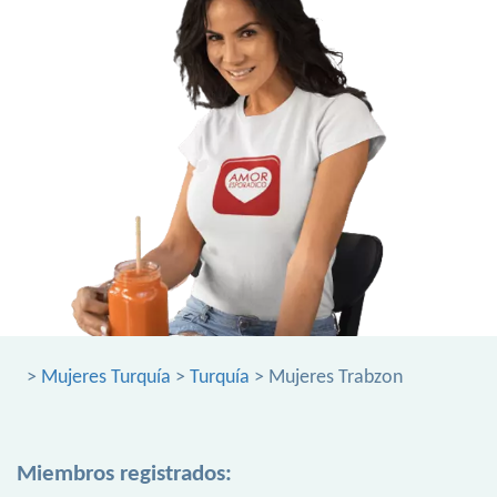
>
Mujeres Turquía
>
Turquía
> Mujeres Trabzon
Miembros registrados: