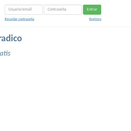
Entrar
Recordar contraseña
Registro
radico
atis