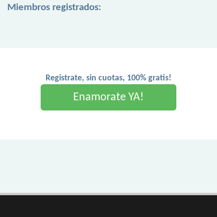
Miembros registrados:
Registrate, sin cuotas, 100% gratis!
Enamorate YA!