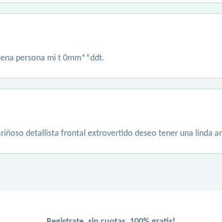
buena persona mi t 0mm**ddt.
iñoso detallista frontal extrovertido deseo tener una linda 
Registrate, sin cuotas, 100% gratis!