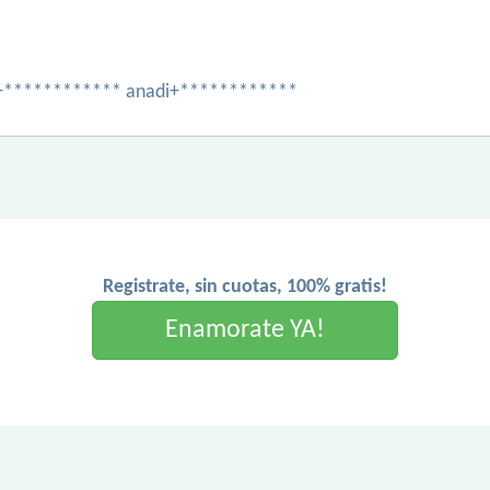
le +************ anadi+************
Registrate, sin cuotas, 100% gratis!
Enamorate YA!