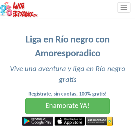
Togg
navig
Liga en Río negro con
Amoresporadico
Vive una aventura y liga en Río negro
gratis
Registrate, sin cuotas, 100% gratis!
Enamorate YA!