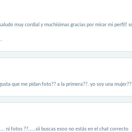
ludo muy cordial y muchísimas gracias por mirar mi perfil! s
.
gusta que me pidan foto?? a la primera??. yo soy una mujer??
... ni fotos ??.....sii buscas esoo no estás en el chat correcto