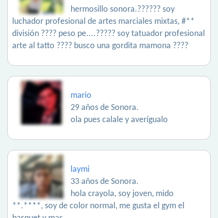
hermosillo sonora.?????? soy
luchador profesional de artes marciales mixtas, #**
división ???? peso pe....????? soy tatuador profesional
arte al tatto ???? busco una gordita mamona ????
mario
29 años de Sonora.
ola pues calale y averígualo
laymi
33 años de Sonora.
hola crayola, soy joven, mido
**.****, soy de color normal, me gusta el gym el