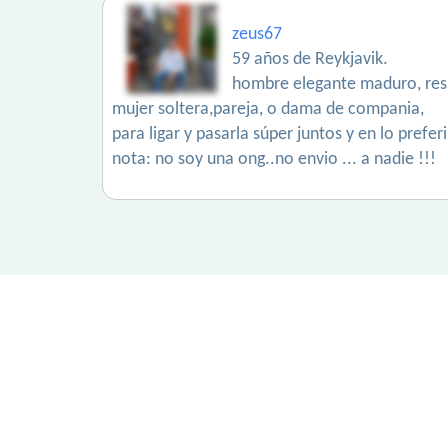
zeus67
59 años de Reykjavik.
hombre elegante maduro, respo
mujer soltera,pareja, o dama de compania,
para ligar y pasarla súper juntos y en lo preferi
nota: no soy una ong..no envio ... a nadie !!!