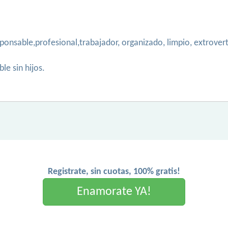
nsable,profesional,trabajador, organizado, limpio, extrovert
ble sin hijos.
Registrate, sin cuotas, 100% gratis!
Enamorate YA!