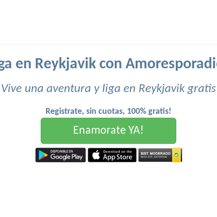
iga en Reykjavik con Amoresporadi
Vive una aventura y liga en Reykjavik gratis
Registrate, sin cuotas, 100% gratis!
Enamorate YA!