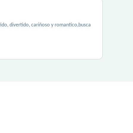
ido, divertido, cariñoso y romantico,busca