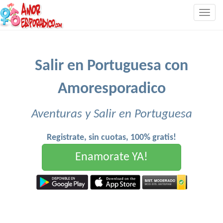
Togg
navig
Salir en Portuguesa con
Amoresporadico
Aventuras y Salir en Portuguesa
Registrate, sin cuotas, 100% gratis!
Enamorate YA!