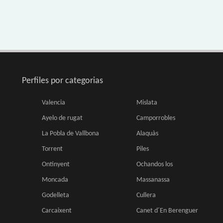
Perfiles por categorias
Valencia
Mislata
Ayelo de rugat
Camporrobles
La Pobla de Vallbona
Alaquàs
Torrent
Piles
Ontinyent
Ochandos los
Moncada
Massanassa
Godelleta
Cullera
Carcaixent
Canet d´En Berenguer