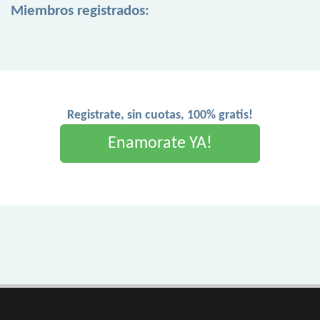
Miembros registrados:
Registrate, sin cuotas, 100% gratis!
Enamorate YA!