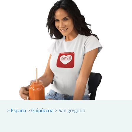
>
España
>
Guipúzcoa
> San gregorio