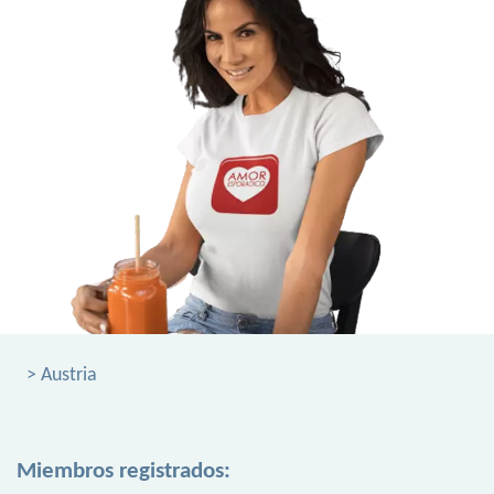
> Austria
Miembros registrados: