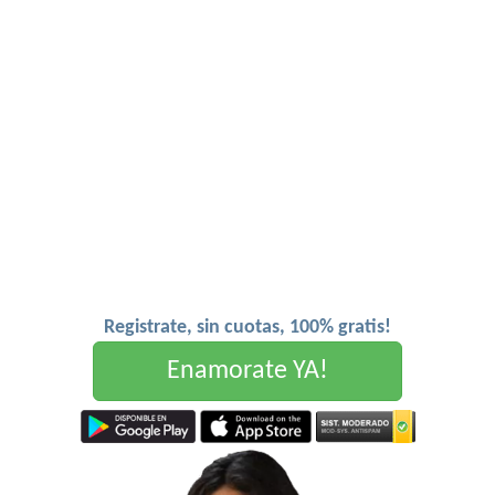
Registrate, sin cuotas, 100% gratis!
Enamorate YA!