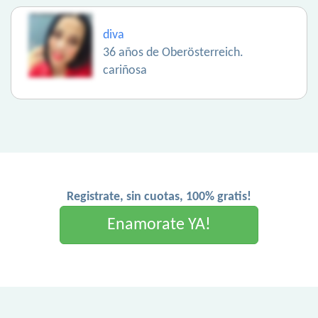
diva
36 años de Oberösterreich.
cariñosa
Registrate, sin cuotas, 100% gratis!
Enamorate YA!