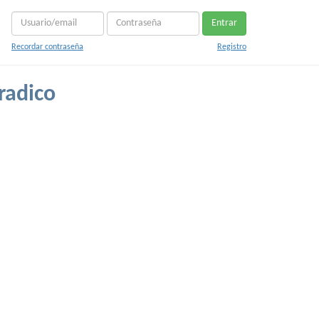
Entrar
Recordar contraseña
Registro
radico