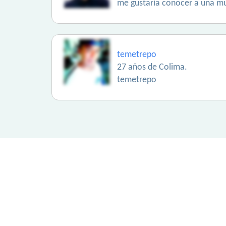
me gustaría conocer a una muj
temetrepo
27 años de Colima.
temetrepo