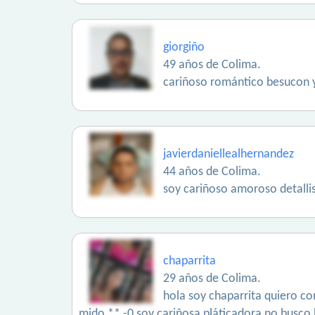
giorgiño
49 años de Colima.
cariñoso romántico besucon y
javierdaniellealhernandez
44 años de Colima.
soy cariñoso amoroso detallis
chaparrita
29 años de Colima.
hola soy chaparrita quiero c
mido **.-0 soy cariñosa pláticadora no busc