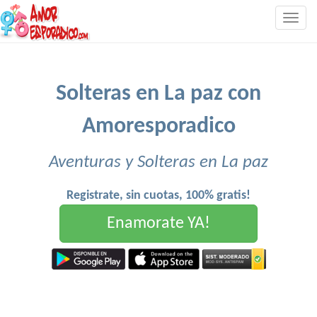
Togg
navig
Solteras en La paz con
Amoresporadico
Aventuras y Solteras en La paz
Registrate, sin cuotas, 100% gratis!
Enamorate YA!