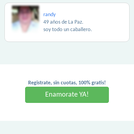
randy
49 años de La Paz.
soy todo un caballero.
Registrate, sin cuotas, 100% gratis!
Enamorate YA!