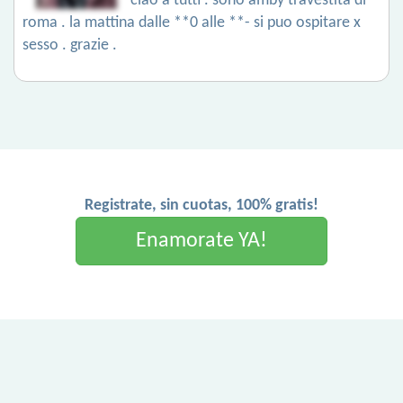
ciao a tutti . sono amby travestita di
roma . la mattina dalle **0 alle **- si puo ospitare x
sesso . grazie .
Registrate, sin cuotas, 100% gratis!
Enamorate YA!